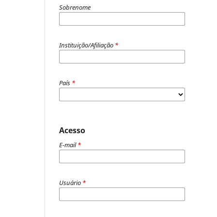
Sobrenome
Instituição/Afiliação
*
País
*
Acesso
E-mail
*
Usuário
*