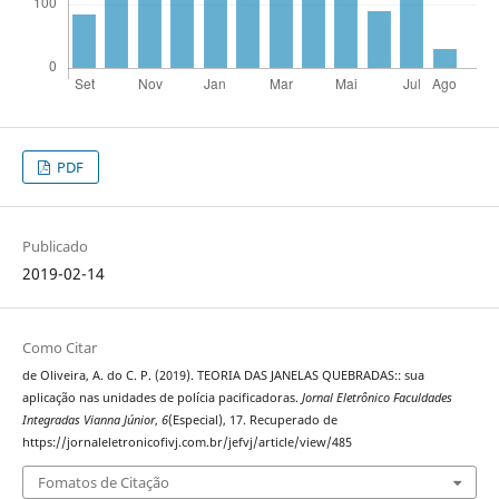
PDF
Publicado
2019-02-14
Como Citar
de Oliveira, A. do C. P. (2019). TEORIA DAS JANELAS QUEBRADAS:: sua
aplicação nas unidades de polícia pacificadoras.
Jornal Eletrônico Faculdades
Integradas Vianna Júnior
,
6
(Especial), 17. Recuperado de
https://jornaleletronicofivj.com.br/jefvj/article/view/485
Fomatos de Citação