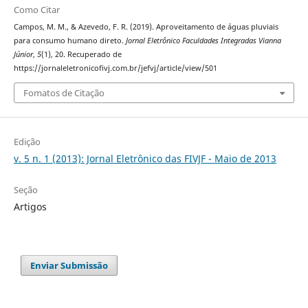
Como Citar
Campos, M. M., & Azevedo, F. R. (2019). Aproveitamento de águas pluviais
para consumo humano direto.
Jornal Eletrônico Faculdades Integradas Vianna
Júnior
,
5
(1), 20. Recuperado de
https://jornaleletronicofivj.com.br/jefvj/article/view/501
Fomatos de Citação
Edição
v. 5 n. 1 (2013): Jornal Eletrônico das FIVJF - Maio de 2013
Seção
Artigos
Enviar Submissão