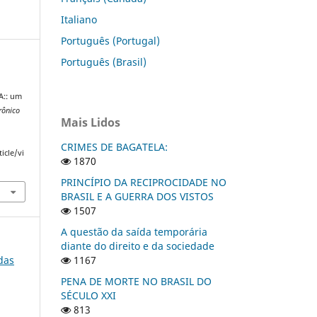
Italiano
Português (Portugal)
Português (Brasil)
A:: um
trônico
Mais Lidos
CRIMES DE BAGATELA:
icle/vi
1870
PRINCÍPIO DA RECIPROCIDADE NO
BRASIL E A GUERRA DOS VISTOS
1507
A questão da saída temporária
diante do direito e da sociedade
 das
1167
PENA DE MORTE NO BRASIL DO
SÉCULO XXI
813