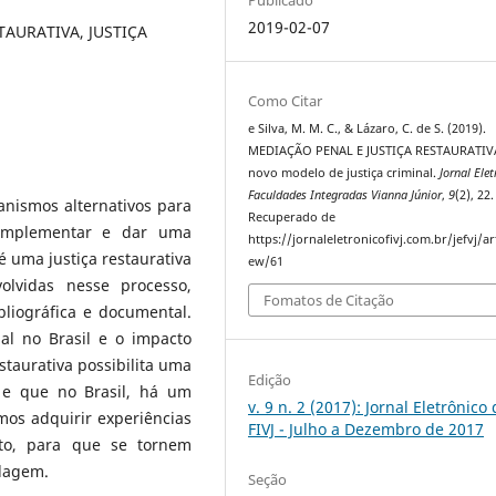
2019-02-07
TAURATIVA, JUSTIÇA
Como Citar
e Silva, M. M. C., & Lázaro, C. de S. (2019).
MEDIAÇÃO PENAL E JUSTIÇA RESTAURATIV
novo modelo de justiça criminal.
Jornal Ele
Faculdades Integradas Vianna Júnior
,
9
(2), 22.
anismos alternativos para
Recuperado de
 complementar e dar uma
https://jornaleletronicofivj.com.br/jefvj/art
 é uma justiça restaurativa
ew/61
lvidas nesse processo,
Fomatos de Citação
bliográfica e documental.
al no Brasil e o impacto
estaurativa possibilita uma
Edição
, e que no Brasil, há um
v. 9 n. 2 (2017): Jornal Eletrônico
mos adquirir experiências
FIVJ - Julho a Dezembro de 2017
to, para que se tornem
rdagem.
Seção