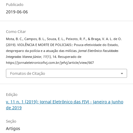
Publicado
2019-06-06
Como Citar
Mota, B. C., Campos, B. L., Souza, E. L., Peixoto, R. F., & Braga, V. A. L. de O.
(2019). VIOLÊNCIA E MORTE DE POLICIAIS:: Pouca efetividade do Estado,
despreparo da polícia e a atuação das milícias.
Jornal Eletrônico Faculdades
Integradas Vianna Júnior
,
11
(1), 14. Recuperado de
https://jornaleletronicofivj.com.br/jefvj/article/view/667
Fomatos de Citação
Edição
v. 11 n. 1 (2019): Jornal Eletrônico das FIVJ - Janeiro a Junho
de 2019
Seção
Artigos