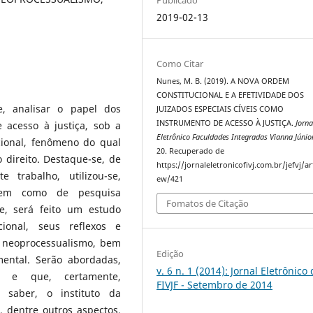
2019-02-13
Como Citar
Nunes, M. B. (2019). A NOVA ORDEM
CONSTITUCIONAL E A EFETIVIDADE DOS
e, analisar o papel dos
JUIZADOS ESPECIAIS CÍVEIS COMO
INSTRUMENTO DE ACESSO À JUSTIÇA.
Jorna
 acesso à justiça, sob a
Eletrônico Faculdades Integradas Vianna Júnio
ional, fenômeno do qual
20. Recuperado de
 direito. Destaque-se, de
https://jornaleletronicofivj.com.br/jefvj/art
 trabalho, utilizou-se,
ew/421
 bem como de pesquisa
Fomatos de Citação
nte, será feito um estudo
ional, seus reflexos e
o neoprocessualismo, bem
Edição
ental. Serão abordadas,
v. 6 n. 1 (2014): Jornal Eletrônico
es e que, certamente,
FIVJF - Setembro de 2014
a saber, o instituto da
, dentre outros aspectos.