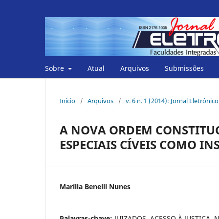
Sobre
Atual
Arquivos
Submissões
Início
/
Arquivos
/
v. 6 n. 1 (2014): Jornal Eletrôni
A NOVA ORDEM CONSTITUCI
ESPECIAIS CÍVEIS COMO I
Marília Benelli Nunes
Palavras-chave:
JUIZADOS, ACESSO À JUSTIÇA,