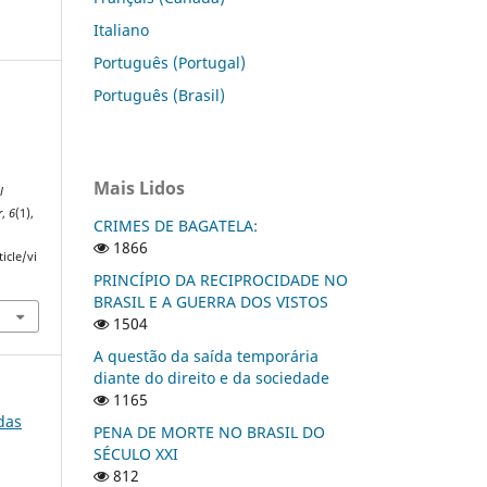
Italiano
Português (Portugal)
Português (Brasil)
Mais Lidos
l
r
,
6
(1),
CRIMES DE BAGATELA:
1866
icle/vi
PRINCÍPIO DA RECIPROCIDADE NO
BRASIL E A GUERRA DOS VISTOS
1504
A questão da saída temporária
diante do direito e da sociedade
1165
 das
PENA DE MORTE NO BRASIL DO
SÉCULO XXI
812