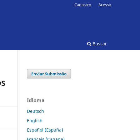
Cadastro
Acesso
Buscar
Enviar Submissão
OS
Idioma
Deutsch
English
Español (España)
Français (Canada)