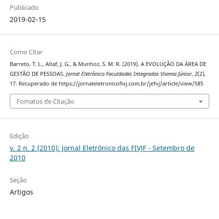
Publicado
2019-02-15
Como Citar
Barreto, T. L., Altaf, J. G., & Munhoz, S. M. R. (2019). A EVOLUÇÃO DA ÁREA DE
GESTÃO DE PESSOAS.
Jornal Eletrônico Faculdades Integradas Vianna Júnior
,
2
(2),
17. Recuperado de https://jornaleletronicofivj.com.br/jefvj/article/view/585
Fomatos de Citação
Edição
v. 2 n. 2 (2010): Jornal Eletrônico das FIVJF - Setembro de
2010
Seção
Artigos