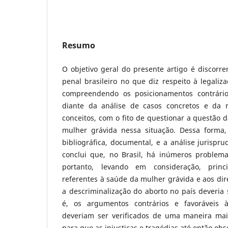
Resumo
O objetivo geral do presente artigo é discorrer
penal brasileiro no que diz respeito à legaliza
compreendendo os posicionamentos contrário
diante da análise de casos concretos e da r
conceitos, com o fito de questionar a questão d
mulher grávida nessa situação. Dessa forma, 
bibliográfica, documental, e a análise jurispru
conclui que, no Brasil, há inúmeros problem
portanto, levando em consideração, princ
referentes à saúde da mulher grávida e aos dir
a descriminalização do aborto no país deveria s
é, os argumentos contrários e favoráveis à
deveriam ser verificados de uma maneira mai
para que as injustiças e tragédias até então ob