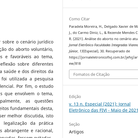
Como Citar
Paradela Moreira, H., Delgado Xavier de M
J., do Carmo Diniz, L., & Rezende Mendes 
R. (2021). Análise do aborto no cenário atu
 sobre o cenário jurídico
Jornal Eletrônico Faculdades Integradas Viann
ção do aborto voluntário,
Júnior
,
13
(Especial), 30. Recuperado de
s e favoráveis ao tema,
https://jornaleletronicofivj.com.br/jefvj/art
eflexão sobre diferentes
ew/818
a saúde e dos direitos da
Fomatos de Citação
foi utilizada a pesquisa
dencial. Por fim, o estudo
as que envolvem o tema,
Edição
ipalmente, as questões
v. 13 n. Especial (2021): Jornal
eitos fundamentais desta,
Eletrônico das FIVJ - Maio de 202
er melhor discutida, isto
 legalização da prática
Seção
s abrangente e racional,
Artigos
servadas, fossem evitadas.