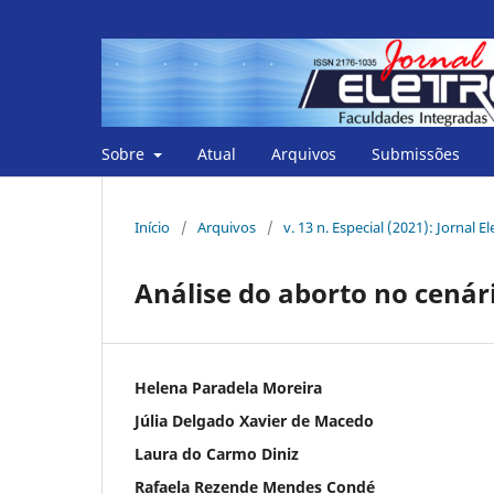
Sobre
Atual
Arquivos
Submissões
Início
/
Arquivos
/
v. 13 n. Especial (2021): Jornal E
Análise do aborto no cenár
Helena Paradela Moreira
Júlia Delgado Xavier de Macedo
Laura do Carmo Diniz
Rafaela Rezende Mendes Condé