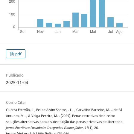
pdf
Publicado
2025-11-04
Como Citar
Guerra Estevão, L., Felipe Alvim Santos, . L. ., Carvalho Barcelos, M. ., de Sá
Antunes, M. ., & Veiga Pereira, M. . (2025). Penas restritivas de direito:
soluções alternativas para a substituição das penas privativas de liberdade.
Jornal Eletrônico Faculdades Integradas Vianna Júnior
,
17
(1), 26.
https://doi.org/10.31994/jefivj.v17i1.944