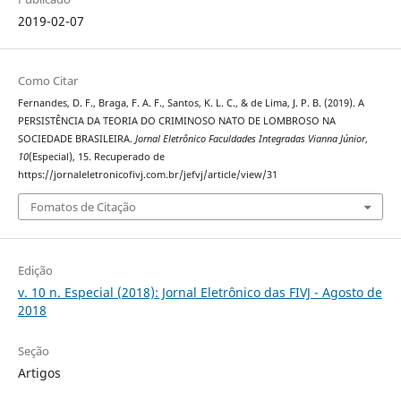
2019-02-07
Como Citar
Fernandes, D. F., Braga, F. A. F., Santos, K. L. C., & de Lima, J. P. B. (2019). A
PERSISTÊNCIA DA TEORIA DO CRIMINOSO NATO DE LOMBROSO NA
SOCIEDADE BRASILEIRA.
Jornal Eletrônico Faculdades Integradas Vianna Júnior
,
10
(Especial), 15. Recuperado de
https://jornaleletronicofivj.com.br/jefvj/article/view/31
Fomatos de Citação
Edição
v. 10 n. Especial (2018): Jornal Eletrônico das FIVJ - Agosto de
2018
Seção
Artigos