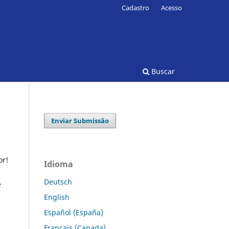
Cadastro
Acesso
Buscar
Enviar Submissão
or!
Idioma
Deutsch
e
English
Español (España)
Français (Canada)