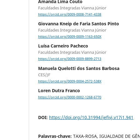
Amanda Lima Couto
Faculdades Integradas Vianna Júnior
https://orcid.org/0009-0008-7141-4338
Giovanna Kneip de Faria Santos Pinto
Faculdades Integradas Vianna Júnior
https://orcid.org/0009-0009-1163-650X
Luísa Carneiro Pacheco
Faculdades Integradas Vianna Júnior
https://orcid.org/0009-0009-8899-2713
Manuela Quelotti dos Santos Barbosa
CES/JF
https://orcid.org/0009-0004-2572-538X
Loren Dutra Franco
https://orcid.org/0000-0002-1268-6770
DOI:
https://doi.org/10.31994/jefivj.v17i1.941
Palavras-chave:
TAXA-ROSA, IGUALDADE DE GÊ