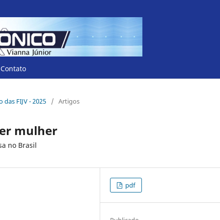
Contato
co das FIJV - 2025
/
Artigos
ser mulher
a no Brasil
pdf
Publicado