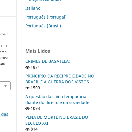
Italiano
Português (Portugal)
Português (Brasil)
 Kneip
 L. .,
L. D. .
Mais Lidos
er: a
a rosa
CRIMES DE BAGATELA:
adas
1871
PRINCÍPIO DA RECIPROCIDADE NO
BRASIL E A GUERRA DOS VISTOS
1509
A questão da saída temporária
diante do direito e da sociedade
1093
o das
PENA DE MORTE NO BRASIL DO
SÉCULO XXI
814