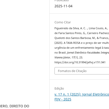
2025-11-04
Como Citar
Figueiredo da Silva, A. C. ., Lima Couto, A.,
de Faria Santos Pinto, G., Carneiro Pacheco,
Quelotti dos Santos Barbosa, M., & Franco, 
(2025). A TAXA ROSA e o preço de ser mulh
urgência de um enfrentamento legal à tax
no Brasil.
Jornal Eletrônico Faculdades Integr
Vianna Júnior
,
17
(1), 23.
https://doi.org/10.31994/jefivj.v17i1.941
Fomatos de Citação
Edição
v. 17 n. 1 (2025): Jornal Eletrônic
FIJV - 2025
NERO, DIREITO DO